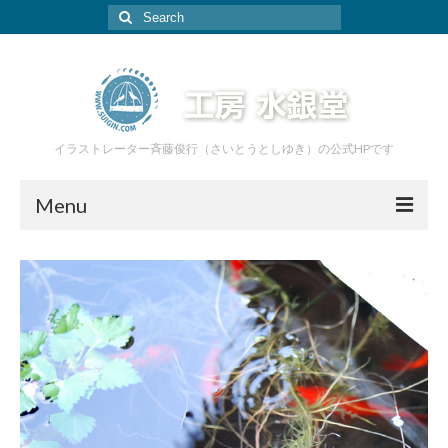
Search
for:
イラストレーター斉藤俊行（さいとうとしゆき）の公式HPです
Menu
ホーム
イラスト
絵本
家具
あおぞら工房