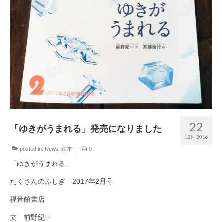
おやすみロバ
ブログ
メール
22
「ゆきがうまれる」発売になりました
12月 2016
posted in:
News
,
絵本
|
0
「ゆきがうまれる」
たくさんのふしぎ 2017年2月号
福音館書店
文 前野紀一