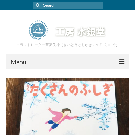
Search
for:
イラストレーター斉藤俊行（さいとうとしゆき）の公式HPです
Menu
ホーム
イラスト
絵本
家具
あおぞら工房