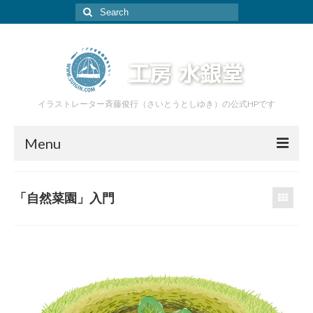
Search
for:
イラストレーター斉藤俊行（さいとうとしゆき）の公式HPです
Menu
ホーム
「自然菜園」入門
イラスト
絵本
家具
あおぞら工房