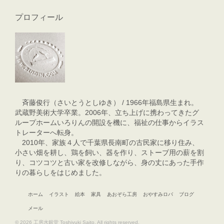
プロフィール
斉藤俊行（さいとうとしゆき） / 1966年福島県生まれ。
武蔵野美術大学卒業。2006年、立ち上げに携わってきたグ
ループホームいろりんの開設を機に、福祉の仕事からイラス
トレーターへ転身。
2010年、家族４人で千葉県長南町の古民家に移り住み、
小さい畑を耕し、鶏を飼い、器を作り、ストーブ用の薪を割
り、コツコツと古い家を改修しながら、身の丈にあった手作
りの暮らしをはじめました。
ホーム
イラスト
絵本
家具
あおぞら工房
おやすみロバ
ブログ
メール
© 2026 工房水銀堂 Toshiyuki Saito. All rights reserved.