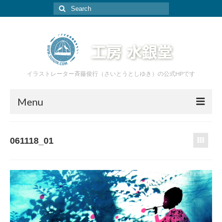
Search
for:
イラストレーター斉藤俊行（さいとうとしゆき）の公式HPです
Menu
ホーム
061118_01
イラスト
絵本
家具
あおぞら工房