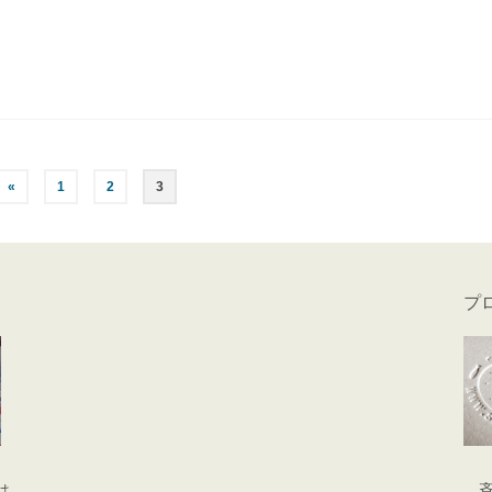
«
1
2
3
プ
は
斉藤