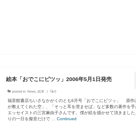
絵本「おでこにピツッ」2006年5月1日発売
posted in:
News
,
絵本
|
0
福音館書店ちいさなかがくのとも6月号「おでこにピツッ」 原作
が教えてくれた空」、「そっと耳を澄ませば」など多数の著作を手
エッセイストの三宮麻由子さんです。僕が絵を描かせて頂きました
りの一日を擬音だけで …
Continued