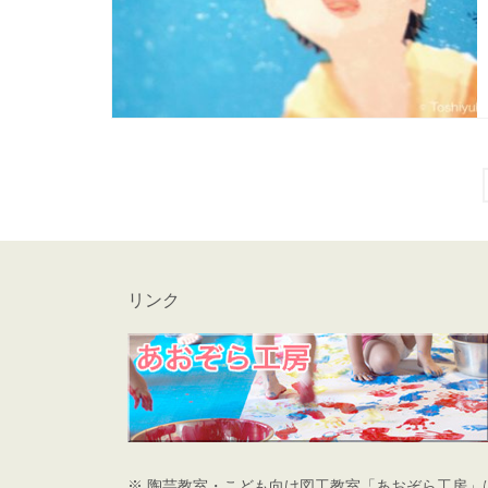
投
稿
の
リンク
ペ
ー
ジ
送
り
※
陶芸教室・こども向け図工教室「あおぞら工房」