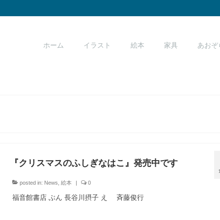
ホーム
イラスト
絵本
家具
あおぞ
『クリスマスのふしぎなはこ』発売中です
posted in:
News
,
絵本
|
0
福音館書店 ぶん 長谷川摂子 え 斉藤俊行