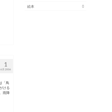
絵本
1
6月 2006
は「鳥
がける
。雨降