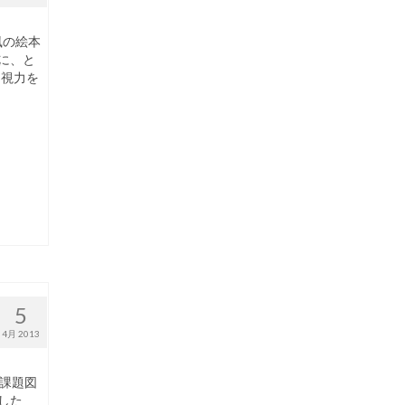
風の絵本
に、と
て視力を
5
4月 2013
課題図
した