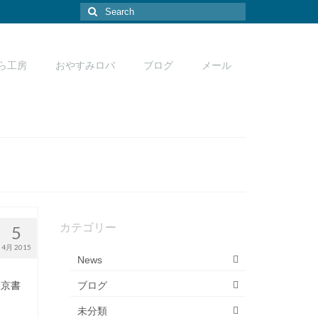
Search
for:
ら工房
おやすみロバ
ブログ
メール
カテゴリー
5
4月 2015
News
東京書
ブログ
未分類