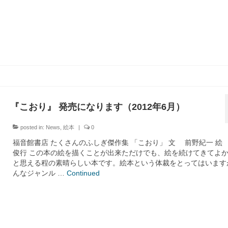
『こおり』 発売になります（2012年6月）
posted in:
News
,
絵本
|
0
福音館書店 たくさんのふしぎ傑作集 「こおり」 文 前野紀一 絵
俊行 この本の絵を描くことが出来ただけでも、絵を続けてきてよ
と思える程の素晴らしい本です。絵本という体裁をとってはいます
んなジャンル …
Continued