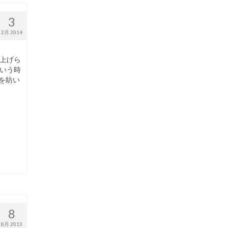
3
2月 2014
上げら
いう時
を紡い
8
8月 2013