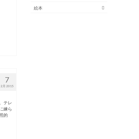
絵本
7
2月 2015
。テレ
に練ら
照的