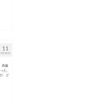
11
5月 2012
 斉藤
かった、
が、ど