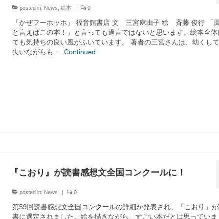
posted in:
News
,
絵本
|
0
「かぜフーホッホ」 福音館書店 文 三宮麻由子 絵 斉藤 俊行 「
と言えばこの本！」と言っても過言ではないと思います。絵本全体
ても気持ちの良い風がふいています。 著者の三宮さんは、幼くし
失いながらも …
Continued
『こおり』が読書感想文全国コンクールに！
posted in:
News
|
0
第59回読書感想文全国コンクールの詳細が発表され、「こおり」が
書に選定されました。絵を描きながら、すごい本だとは思っていま