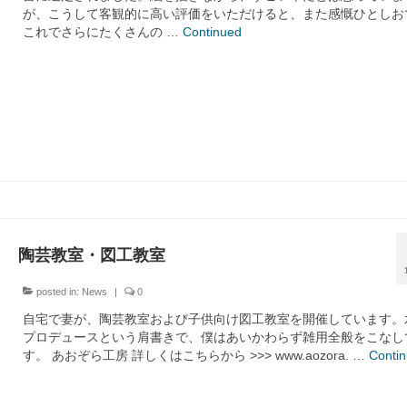
が、こうして客観的に高い評価をいただけると、また感慨ひとしお
これでさらにたくさんの …
Continued
陶芸教室・図工教室
posted in:
News
|
0
自宅で妻が、陶芸教室および子供向け図工教室を開催しています。
プロデュースという肩書きで、僕はあいかわらず雑用全般をこなし
す。 あおぞら工房 詳しくはこちらから >>> www.aozora. …
Conti