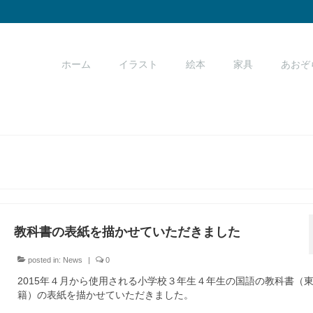
ホーム
イラスト
絵本
家具
あおぞ
教科書の表紙を描かせていただきました
posted in:
News
|
0
2015年４月から使用される小学校３年生４年生の国語の教科書（
籍）の表紙を描かせていただきました。